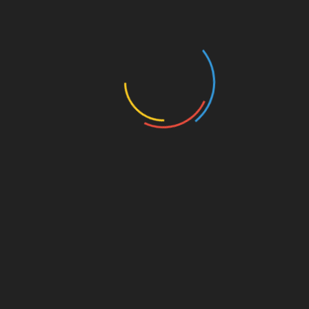
STRG + T
Neuen Tab öffnen
STRG + W
Aktuellen Tab schließen
STRG + TAB oder
Zum nächsten geöffneten Tab
STRG + Bild Auf
wechseln
STRG +
UMSCHALT + TAB
Zum vorherigen geöffneten Tab
oder
wechseln
STRG + Bild Auf
STRG + F
Auf der Seite suchen
Zur Adressleiste wechseln (um eine
STRG + L
neue URL einzugeben)
STRG + H
Verlauf anzeigen