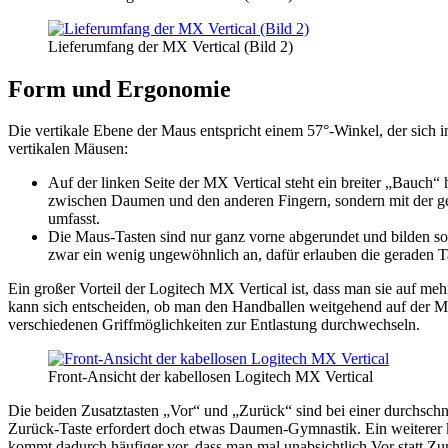
Lieferumfang der MX Vertical (Bild 2)
Form und Ergonomie
Die vertikale Ebene der Maus entspricht einem 57°-Winkel, der sich i
vertikalen Mäusen:
Auf der linken Seite der MX Vertical steht ein breiter „Bauch“
zwischen Daumen und den anderen Fingern, sondern mit der ges
umfasst.
Die Maus-Tasten sind nur ganz vorne abgerundet und bilden son
zwar ein wenig ungewöhnlich an, dafür erlauben die geraden Ta
Ein großer Vorteil der Logitech MX Vertical ist, dass man sie auf 
kann sich entscheiden, ob man den Handballen weitgehend auf der Mau
verschiedenen Griffmöglichkeiten zur Entlastung durchwechseln.
Front-Ansicht der kabellosen Logitech MX Vertical
Die beiden Zusatztasten „Vor“ und „Zurück“ sind bei einer durchschni
Zurück-Taste erfordert doch etwas Daumen-Gymnastik. Ein weiterer kl
kommt dadurch häufiger vor, dass man mal unabsichtlich Vor statt Zu