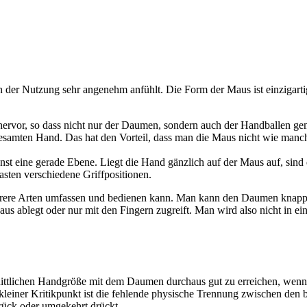
n der Nutzung sehr angenehm anfühlt. Die Form der Maus ist einzigarti
 hervor, so dass nicht nur der Daumen, sondern auch der Handballen gem
amten Hand. Das hat den Vorteil, dass man die Maus nicht wie manch 
st eine gerade Ebene. Liegt die Hand gänzlich auf der Maus auf, sind 
sten verschiedene Griffpositionen.
mehrere Arten umfassen und bedienen kann. Man kann den Daumen knapp 
s ablegt oder nur mit den Fingern zugreift. Man wird also nicht in e
ttlichen Handgröße mit dem Daumen durchaus gut zu erreichen, wenn viel
einer Kritikpunkt ist die fehlende physische Trennung zwischen den be
rück oder umgekehrt drückt.