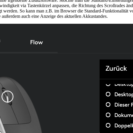
 ohne irgendeine Zusatzsoftware. Möchte man die Standard-Einstellung
hwindigkeit via Tastenkürzel anpassen, die Richtung des Scrollrades ä
gt werden. So kann man z.B. im Browser die Standard-Funktionalität 
re außerdem auch eine Anzeige des aktuellen Akkustandes.