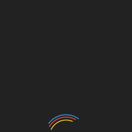
 können nicht überzeugen
 800 / 1200 / 1600 DPI, die Einstellung kann per Tastendruck
n Stufe, kann der Maussensor aber leider nicht überzeugen.
 Zucken des Mauszeigers, ein präzises Arbeiten ist folglich
rekt auf der Tischoberfläche machte im Test dabei keinen
Die Daumentasten sind gut platziert
en (Vor und Zurück). Diese sind ergonomisch sehr gut
kt werden können. Weniger gut fällt das Urteil für das
d würde nicht überraschen, wenn es das erste Teil ist, das